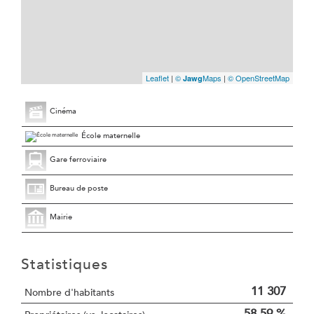
Leaflet
|
©
Maps
|
© OpenStreetMap
Jawg
Cinéma
École maternelle
Gare ferroviaire
Bureau de poste
Mairie
Statistiques
11 307
Nombre d'habitants
58,59 %